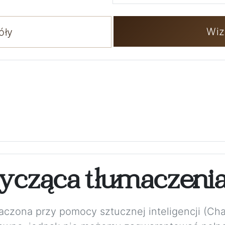
Wiz
óły
ycząca tłumaczeni
maczona przy pomocy sztucznej inteligencji (Ch