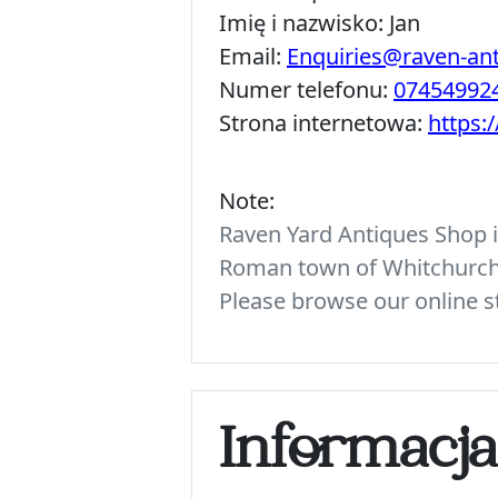
Imię i nazwisko:
Jan
Email:
Enquiries@raven-an
Numer telefonu:
07454992
Strona internetowa:
https:
Note:
Raven Yard Antiques Shop is
Roman town of Whitchurch. 
Please browse our online st
Informacj