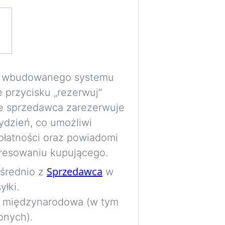
Eksperymentuj z 
przed podjęciem d
poszczególne ele
przestrzenią, ośw
ma wbudowanego systemu
pomieszczenia.
e przycisku „rezerwuj”
Wymagane jest be
e sprzedawca zarezerwuje
bezpiecznie prze
ydzień, co umożliwi
wizualizacje do p
płatności oraz powiadomi
resowaniu kupującego.
Obrazy są generow
Sprzedawca
ośrednio z
w
wyłącznie jako wi
łki.
proporcje i rozmi
a międzynarodowa (w tym
dokładne.
onych).