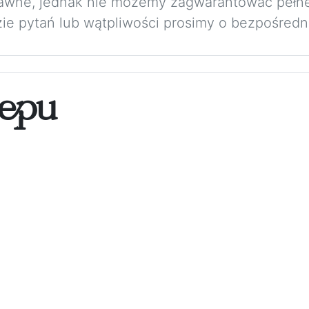
rawne, jednak nie możemy zagwarantować pełne
zie pytań lub wątpliwości prosimy o bezpośredni
epu