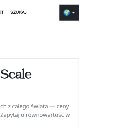
🌍
KT
SZUKAJ
Genera
wnętr
 Scale
Skorzystaj z nasz
opartego na AI, a
mogą wyglądać w 
ch z całego świata — ceny
swojego pokoju, 
 Zapytaj o równowartość w
w scenie.