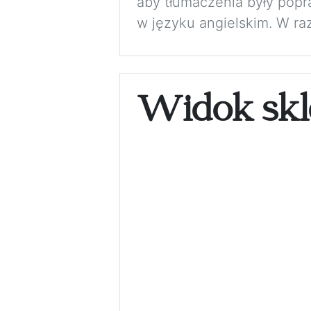
aby tłumaczenia były pop
w języku angielskim. W ra
Widok skl