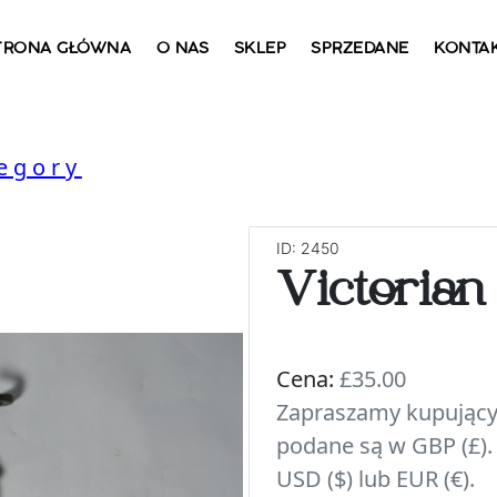
TRONA GŁÓWNA
O NAS
SKLEP
SPRZEDANE
KONTA
tegory
ID: 2450
Victorian
Cena:
£35.00
Zapraszamy kupujący
podane są w GBP (£).
USD ($) lub EUR (€).