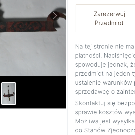
Zarezerwuj
Next
Przedmiot
Na tej stronie nie 
płatności. Naciśnięci
spowoduje jednak, ż
przedmiot na jeden t
ustalenie warunków 
sprzedawcę o zainte
Skontaktuj się bezp
sprawie kosztów wysy
Możliwa jest wysyłk
do Stanów Zjednocz