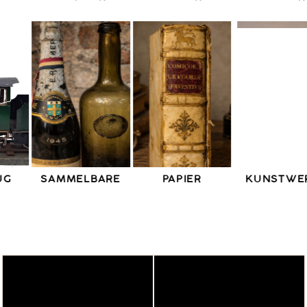
Previous
Nex
KUNSTWERKE
UHREN
ANTIKE