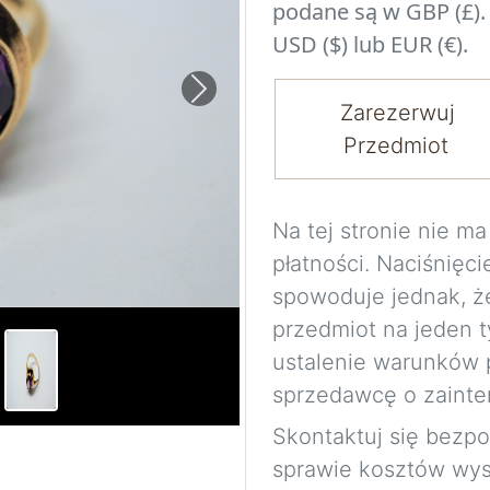
podane są w GBP (£).
USD ($) lub EUR (€).
Next
Zarezerwuj
Przedmiot
Na tej stronie nie 
płatności. Naciśnięci
spowoduje jednak, ż
przedmiot na jeden t
ustalenie warunków 
sprzedawcę o zainte
Skontaktuj się bezp
sprawie kosztów wysy