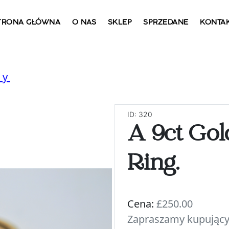
TRONA GŁÓWNA
O NAS
SKLEP
SPRZEDANE
KONTA
ry
ID: 320
A 9ct Go
Ring.
Cena:
£250.00
Zapraszamy kupujący