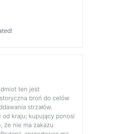
ated!
dmiot ten jest
istoryczna broń do celów
ddawania strzałów.
i od kraju; kupujący ponosi
, że nie ma zakazu
 Brytanii, sprzedawca ma