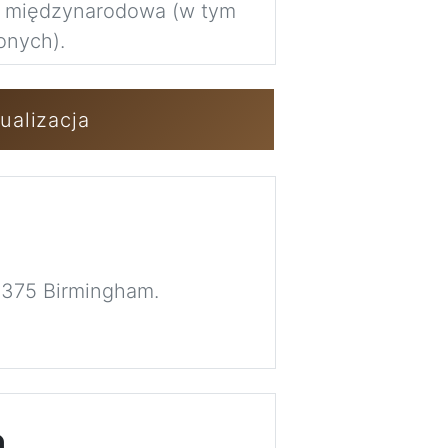
a międzynarodowa (w tym
Imag
onych).
Zaloguj się / 
ualizacja
 375 Birmingham.