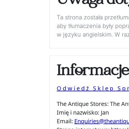
Uwaga dot
Ta strona została przetłu
aby tłumaczenia były pop
w języku angielskim. W ra
Informacj
Odwiedź Sklep Sp
The Antique Stores:
The An
Imię i nazwisko:
Jan
Email:
Enquiries@theantiq