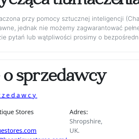
ycząca tłumaczeni
maczona przy pomocy sztucznej inteligencji (Ch
rawne, jednak nie możemy zagwarantować pełne
zie pytań lub wątpliwości prosimy o bezpośredni
e o sprzedawcy
rzedawcy
tique Stores
Adres:
Shropshire,
uestores.com
UK.