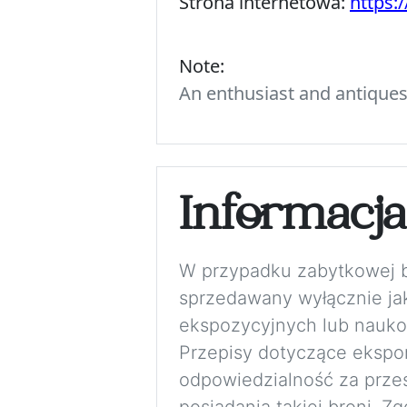
Strona internetowa:
https:
Note:
An enthusiast and antiques c
Informacj
W przypadku zabytkowej bro
sprzedawany wyłącznie jak
ekspozycyjnych lub nauko
Przepisy dotyczące eksport
odpowiedzialność za przes
posiadania takiej broni. 