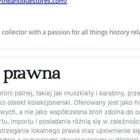
//theantiquestores.com/
ollector with a passion for all things history rel
a prawna
ni palnej, takiej jak muszkiety i karabiny, prze
o obiekt kolekcjonerski. Oferowany jest jako h
wych, a nie jako współczesna broń zdolna do o
u, importu i posiadania różnią się w zależnośc
trzeganie lokalnego prawa oraz upewnienie się
Zgodnie z wytycznymi obowiązującymi w Wielkiej