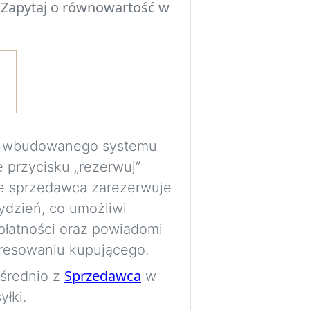
 Zapytaj o równowartość w
Eksperymentuj z 
przed podjęciem d
poszczególne ele
przestrzenią, ośw
pomieszczenia.
Wymagane jest be
ma wbudowanego systemu
bezpiecznie prze
e przycisku „rezerwuj”
wizualizacje do p
e sprzedawca zarezerwuje
ydzień, co umożliwi
Obrazy są generow
płatności oraz powiadomi
wyłącznie jako wi
resowaniu kupującego.
proporcje i rozmi
Sprzedawca
ośrednio z
w
dokładne.
łki.