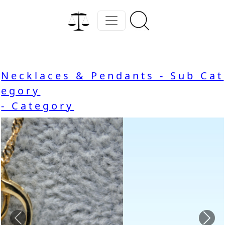
Necklaces & Pendants - Sub Cat
egory
- Category
Previous
Nex