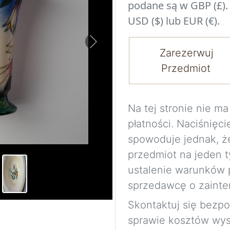
podane są w GBP (£).
USD ($) lub EUR (€).
Next
Zarezerwuj
Przedmiot
Na tej stronie nie 
płatności. Naciśnięci
spowoduje jednak, ż
przedmiot na jeden t
ustalenie warunków 
sprzedawcę o zainte
Skontaktuj się bezp
sprawie kosztów wysy