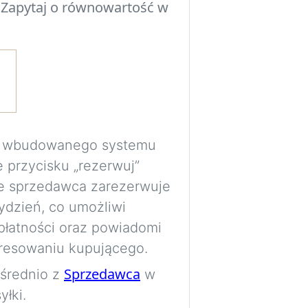
 Zapytaj o równowartość w
Eksperymentuj z 
przed podjęciem d
poszczególne ele
przestrzenią, ośw
pomieszczenia.
Wymagane jest be
ma wbudowanego systemu
bezpiecznie prze
e przycisku „rezerwuj”
wizualizacje do p
e sprzedawca zarezerwuje
ydzień, co umożliwi
Obrazy są generow
płatności oraz powiadomi
wyłącznie jako wi
resowaniu kupującego.
proporcje i rozmi
Sprzedawca
ośrednio z
w
dokładne.
łki.