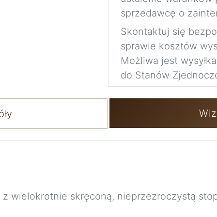
sprzedawcę o zainte
Skontaktuj się bezp
sprawie kosztów wysy
Możliwa jest wysyłk
do Stanów Zjednocz
Wiz
óły
z wielokrotnie skręconą, nieprzezroczystą stopk