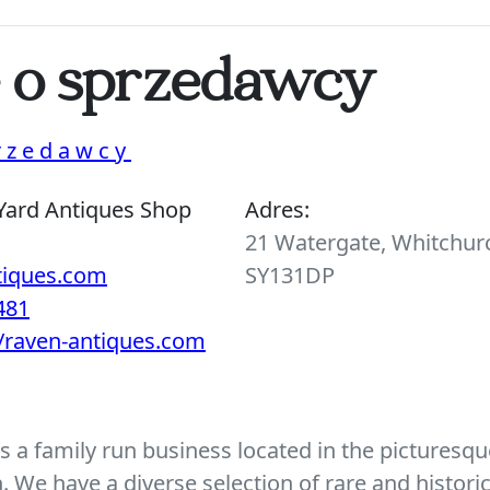
e o sprzedawcy
rzedawcy
Yard Antiques Shop
Adres:
21 Watergate, Whitchurc
tiques.com
SY131DP
481
//raven-antiques.com
 a family run business located in the picturesque
We have a diverse selection of rare and histori