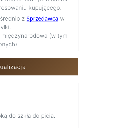
Imag
resowaniu kupującego.
Sprzedawca
ośrednio z
w
łki.
Zaloguj się / 
a międzynarodowa (w tym
onych).
ualizacja
ą do szkła do picia.