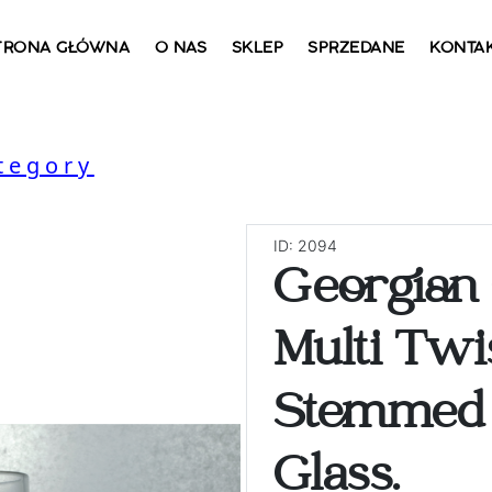
TRONA GŁÓWNA
O NAS
SKLEP
SPRZEDANE
KONTA
tegory
ID: 2094
Georgian
Multi Tw
Stemmed 
Glass.