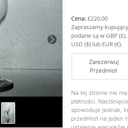
Cena:
£220.00
Zapraszamy kupujący
podane są w GBP (£).
Next
USD ($) lub EUR (€).
Zarezerwuj
Przedmiot
Na tej stronie nie 
płatności. Naciśnięci
spowoduje jednak, ż
przedmiot na jeden t
ustalenie warunków 