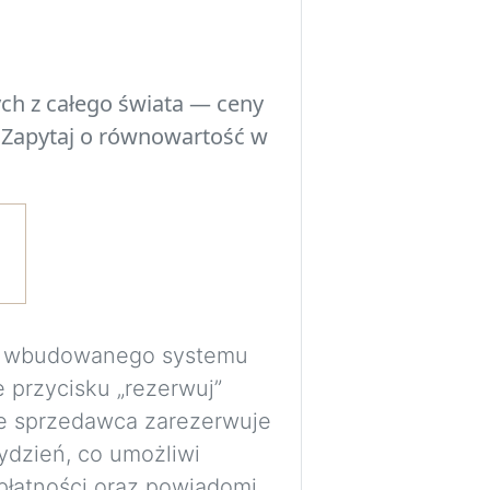
Eksperymentuj z 
przed podjęciem d
ch z całego świata — ceny
poszczególne ele
 Zapytaj o równowartość w
przestrzenią, ośw
pomieszczenia.
Wymagane jest be
bezpiecznie prze
wizualizacje do p
Obrazy są generow
ma wbudowanego systemu
wyłącznie jako wi
e przycisku „rezerwuj”
proporcje i rozmi
e sprzedawca zarezerwuje
dokładne.
ydzień, co umożliwi
płatności oraz powiadomi