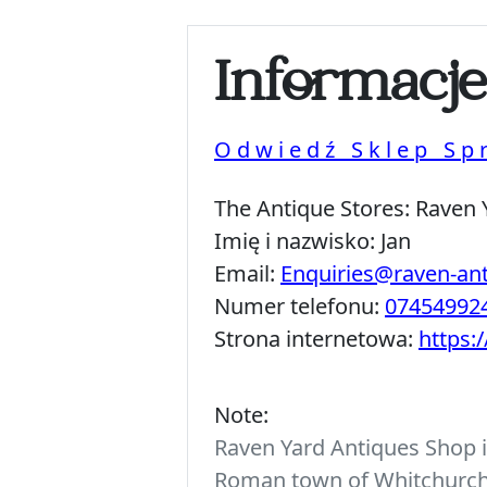
Informacj
Odwiedź Sklep Sp
The Antique Stores:
Raven 
Imię i nazwisko:
Jan
Email:
Enquiries@raven-an
Numer telefonu:
07454992
Strona internetowa:
https:
Note:
Raven Yard Antiques Shop is
Roman town of Whitchurch. 