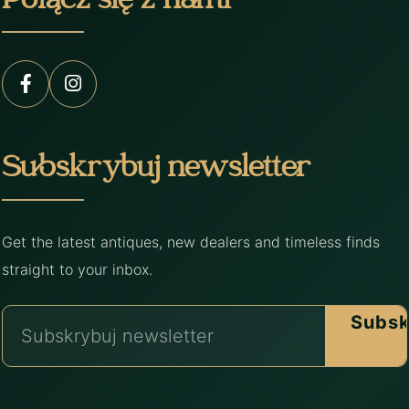
Połącz się z nami
Subskrybuj newsletter
Get the latest antiques, new dealers and timeless finds
straight to your inbox.
Subsk