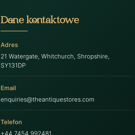
Dane kontaktowe
Adres
21 Watergate, Whitchurch, Shropshire,
SY131DP
Email
enquiries@theantiquestores.com
Telefon
+44 7454 992481