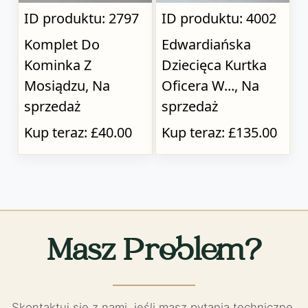
ID produktu: 2797
ID produktu: 4002
Komplet Do
Edwardiańska
Kominka Z
Dziecięca Kurtka
Mosiądzu, Na
Oficera W..., Na
sprzedaż
sprzedaż
Kup teraz: £40.00
Kup teraz: £135.00
Masz Problem?
Skontaktuj się z nami, jeśli masz pytania techniczne.