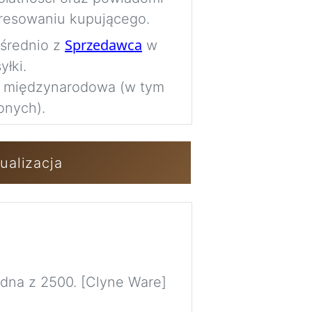
Imag
resowaniu kupującego.
Sprzedawca
ośrednio z
w
łki.
Zaloguj się / 
a międzynarodowa (w tym
onych).
ualizacja
dna z 2500. [Clyne Ware]