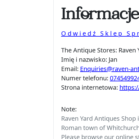
Informacj
Odwiedź Sklep Sp
The Antique Stores:
Raven 
Imię i nazwisko:
Jan
Email:
Enquiries@raven-an
Numer telefonu:
07454992
Strona internetowa:
https:
Note:
Raven Yard Antiques Shop is
Roman town of Whitchurch. 
Please browse our online st