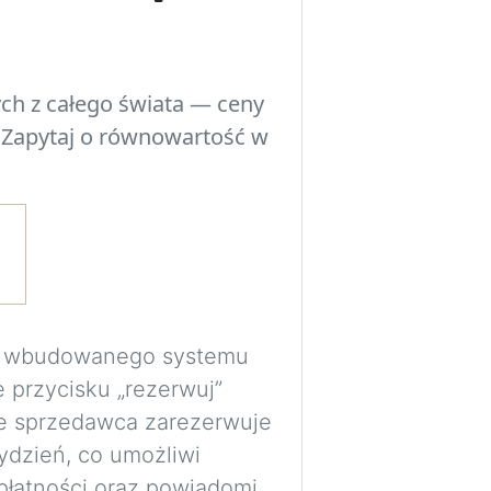
Eksperymentuj z 
przed podjęciem d
ch z całego świata — ceny
poszczególne ele
 Zapytaj o równowartość w
przestrzenią, ośw
pomieszczenia.
Wymagane jest be
bezpiecznie prze
wizualizacje do p
Obrazy są generow
ma wbudowanego systemu
wyłącznie jako wi
e przycisku „rezerwuj”
proporcje i rozmi
e sprzedawca zarezerwuje
dokładne.
ydzień, co umożliwi
płatności oraz powiadomi