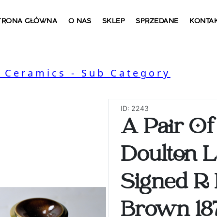
TRONA GŁÓWNA
O NAS
SKLEP
SPRZEDANE
KONTA
, Ceramics - Sub Category
ID: 2243
A Pair Of
Doulton L
Signed R 
Brown 187