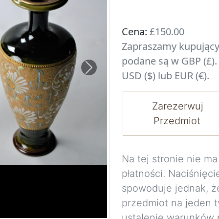
Cena:
£150.00
Zapraszamy kupujący
podane są w GBP (£).
Next
USD ($) lub EUR (€).
Zarezerwuj
Przedmiot
Na tej stronie nie 
płatności. Naciśnięci
spowoduje jednak, ż
przedmiot na jeden t
ustalenie warunków 