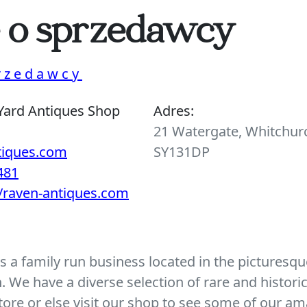
e o sprzedawcy
rzedawcy
Yard Antiques Shop
Adres:
21 Watergate, Whitchurc
tiques.com
SY131DP
481
//raven-antiques.com
 a family run business located in the picturesque
We have a diverse selection of rare and histori
ore or else visit our shop to see some of our am