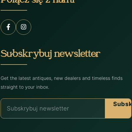
Połącz się z nami
Subskrybuj newsletter
Get the latest antiques, new dealers and timeless finds
straight to your inbox.
Subsk