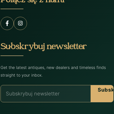
Połącz się z nami
Subskrybuj newsletter
Get the latest antiques, new dealers and timeless finds
straight to your inbox.
Subsk