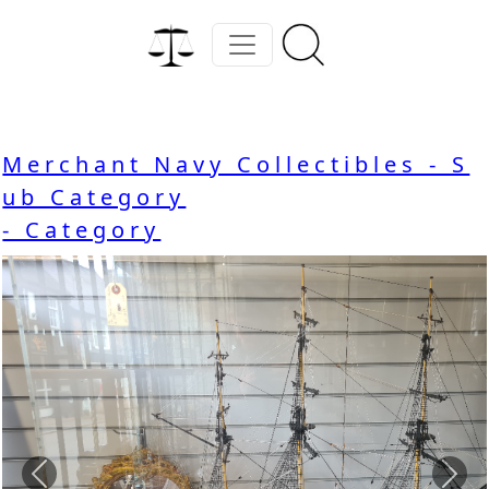
Merchant Navy Collectibles - S
ub Category
- Category
Previous
Nex