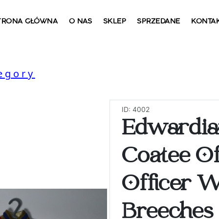
TRONA GŁÓWNA
O NAS
SKLEP
SPRZEDANE
KONTA
egory
ID: 4002
Edwardian
Coatee O
Officer W
Breeches