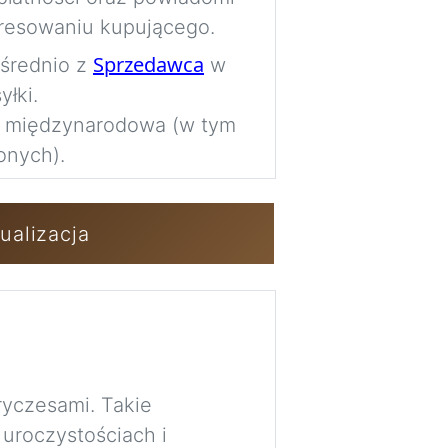
Imag
resowaniu kupującego.
Sprzedawca
ośrednio z
w
łki.
Zaloguj się / 
a międzynarodowa (w tym
onych).
ualizacja
ryczesami. Takie
uroczystościach i