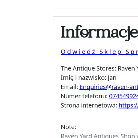
Informacj
Odwiedź Sklep Sp
The Antique Stores:
Raven 
Imię i nazwisko:
Jan
Email:
Enquiries@raven-an
Numer telefonu:
07454992
Strona internetowa:
https:
Note:
Raven Yard Antiques Shop is