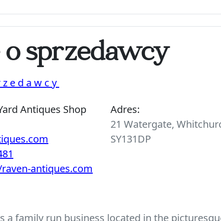
e o sprzedawcy
rzedawcy
Yard Antiques Shop
Adres:
21 Watergate, Whitchurc
tiques.com
SY131DP
481
//raven-antiques.com
 a family run business located in the picturesque