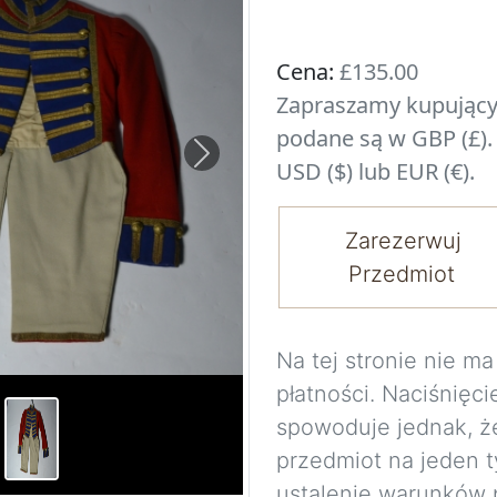
Cena:
£135.00
Zapraszamy kupujący
podane są w GBP (£).
Next
USD ($) lub EUR (€).
Zarezerwuj
Przedmiot
Na tej stronie nie 
płatności. Naciśnięci
spowoduje jednak, ż
przedmiot na jeden t
ustalenie warunków 