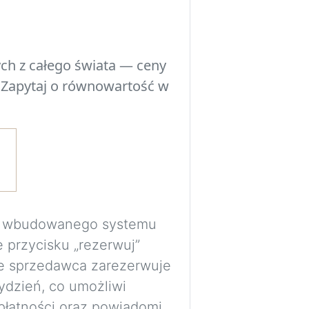
Eksperymentuj z 
przed podjęciem d
ch z całego świata — ceny
poszczególne ele
 Zapytaj o równowartość w
przestrzenią, ośw
pomieszczenia.
Wymagane jest be
bezpiecznie prze
wizualizacje do p
Obrazy są generow
ma wbudowanego systemu
wyłącznie jako wi
e przycisku „rezerwuj”
proporcje i rozmi
e sprzedawca zarezerwuje
dokładne.
ydzień, co umożliwi
płatności oraz powiadomi