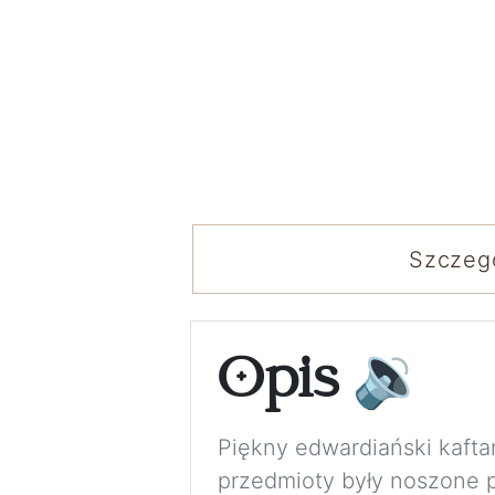
Szczeg
Opis
🔉
Piękny edwardiański kaftan
przedmioty były noszone p