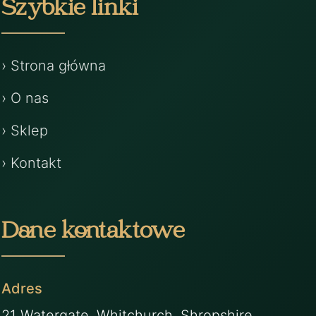
Szybkie linki
› Strona główna
› O nas
› Sklep
› Kontakt
Dane kontaktowe
Adres
21 Watergate, Whitchurch, Shropshire,