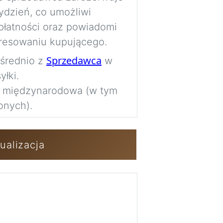
ydzień, co umożliwi
Imag
płatności oraz powiadomi
resowaniu kupującego.
Zaloguj się / 
Sprzedawca
ośrednio z
w
łki.
a międzynarodowa (w tym
onych).
ualizacja