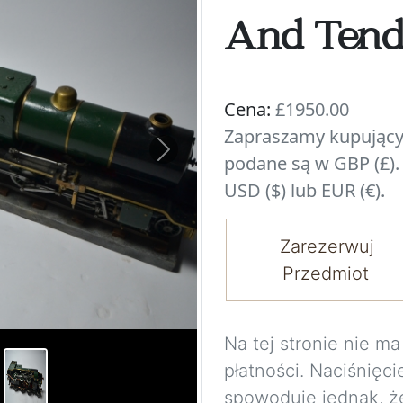
And Tend
Cena:
£1950.00
Zapraszamy kupujący
Next
podane są w GBP (£).
USD ($) lub EUR (€).
Zarezerwuj
Przedmiot
Na tej stronie nie 
płatności. Naciśnięci
spowoduje jednak, ż