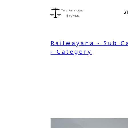
S
Railwayana - Sub C
- Category