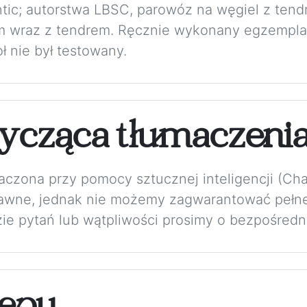
ntic; autorstwa LBSC, parowóz na węgiel z ten
m wraz z tendrem. Ręcznie wykonany egzempla
ł nie był testowany.
ycząca tłumaczeni
maczona przy pomocy sztucznej inteligencji (Ch
rawne, jednak nie możemy zagwarantować pełne
zie pytań lub wątpliwości prosimy o bezpośredni