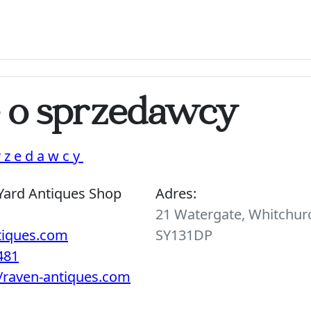
e o sprzedawcy
rzedawcy
Yard Antiques Shop
Adres:
21 Watergate, Whitchurc
tiques.com
SY131DP
481
//raven-antiques.com