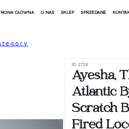
TRONA GŁÓWNA
O NAS
SKLEP
SPRZEDANE
KONTA
ategory
ID: 2729
Ayesha, T
Atlantic 
Scratch B
Fired Lo