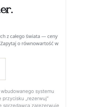
er.
Eksperymentuj z 
przed podjęciem d
poszczególne ele
przestrzenią, ośw
ch z całego świata — ceny
pomieszczenia.
 Zapytaj o równowartość w
Wymagane jest be
bezpiecznie prze
wizualizacje do p
Obrazy są generow
wyłącznie jako wi
ma wbudowanego systemu
proporcje i rozmi
e przycisku „rezerwuj”
dokładne.
e sprzedawca zarezerwuje