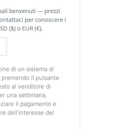
Sperimenta idee d
nali benvenuti — prezzi
una decisione e o
Contattaci per conoscere i
possono adattarsi a
SD ($) o EUR (€).
stile della tua sta
È richiesto un acc
le tue immagini in
one di un sistema di
visualizzazioni pe
 premendo il pulsante
Le immagini sono 
esto al venditore di
destinate esclusi
per una settimana,
proporzioni e pos
ziare il pagamento e
essere perfettame
re dell’interesse del
Imag