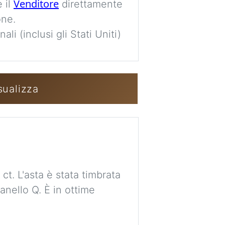
Venditore
 il
direttamente
one.
li (inclusi gli Stati Uniti)
Accedi / Crea u
sualizza
ct. L'asta è stata timbrata
anello Q. È in ottime