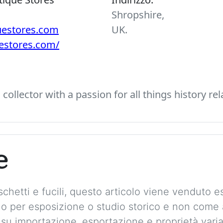
Shropshire,
uestores.com
UK.
uestores.com/
ollector with a passion for all things history rel
e
chetti e fucili, questo articolo viene venduto
solo per esposizione o studio storico e non com
 su importazione, esportazione e proprietà vari