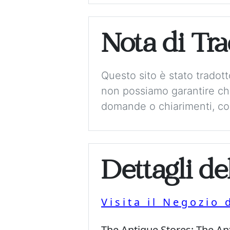
Nota di Tr
Questo sito è stato tradot
non possiamo garantire che
domande o chiarimenti, con
Dettagli de
Visita il Negozio 
The Antique Stores:
The An