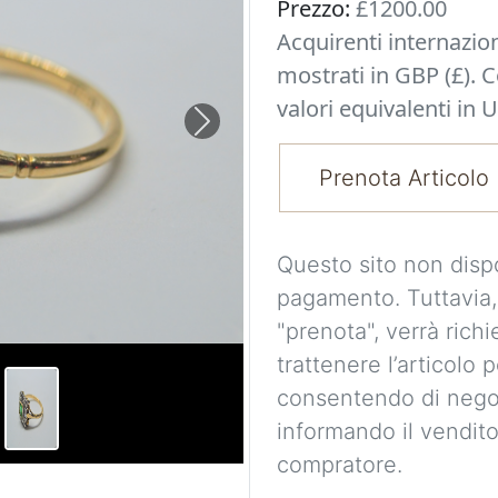
Prezzo:
£1200.00
Acquirenti internazio
mostrati in GBP (£). 
valori equivalenti in U
Next
Prenota Articolo
Questo sito non disp
pagamento. Tuttavia,
"prenota", verrà richi
trattenere l’articolo 
consentendo di nego
informando il vendito
compratore.