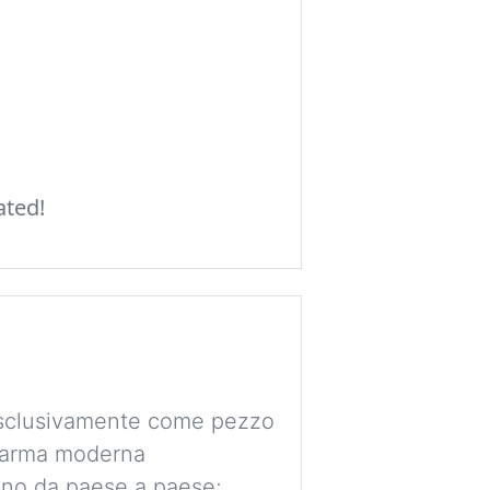
ated!
 esclusivamente come pezzo
e arma moderna
ano da paese a paese;