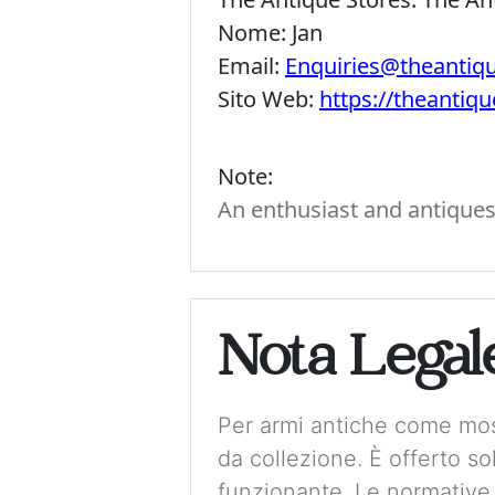
Nome:
Jan
Email:
Enquiries@theantiq
Sito Web:
https://theantiq
Note:
An enthusiast and antiques c
Nota Legal
Per armi antiche come mos
da collezione. È offerto 
funzionante. Le normative