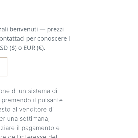
Sperimenta idee d
una decisione e o
nali benvenuti — prezzi
possono adattarsi a
Contattaci per conoscere i
stile della tua sta
SD ($) o EUR (€).
È richiesto un acc
le tue immagini in
visualizzazioni pe
Le immagini sono 
one di un sistema di
destinate esclusi
 premendo il pulsante
proporzioni e pos
esto al venditore di
essere perfettame
per una settimana,
ziare il pagamento e
Imag
re dell’interesse del