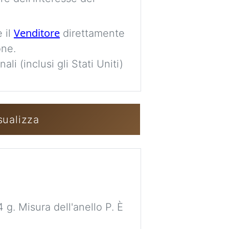
Venditore
 il
direttamente
Accedi / Crea u
one.
li (inclusi gli Stati Uniti)
sualizza
 g. Misura dell'anello P. È