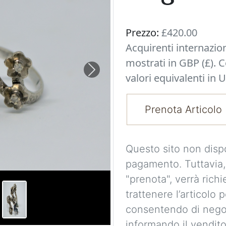
Prezzo:
£420.00
Acquirenti internazio
mostrati in GBP (£). 
Next
valori equivalenti in U
Prenota Articolo
Questo sito non disp
pagamento. Tuttavia,
"prenota", verrà richi
trattenere l’articolo 
consentendo di nego
informando il vendito