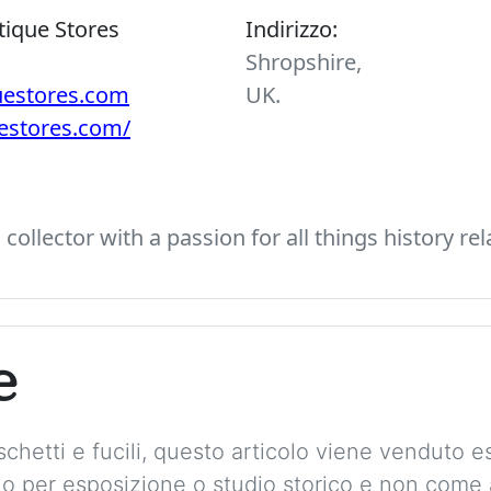
tique Stores
Indirizzo:
Shropshire,
uestores.com
UK.
uestores.com/
ollector with a passion for all things history rel
e
chetti e fucili, questo articolo viene venduto
solo per esposizione o studio storico e non com