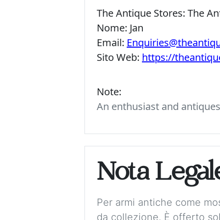
The Antique Stores:
The An
Nome:
Jan
Email:
Enquiries@theantiq
Sito Web:
https://theantiq
Note:
An enthusiast and antiques c
Nota Legal
Per armi antiche come mos
da collezione. È offerto 