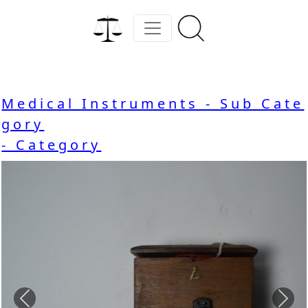
Medical Instruments - Sub Cate
gory
- Category
Previous
Nex