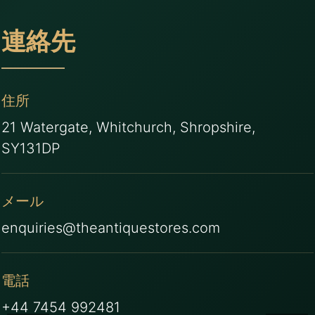
連絡先
住所
21 Watergate, Whitchurch, Shropshire,
SY131DP
メール
enquiries@theantiquestores.com
電話
+44 7454 992481