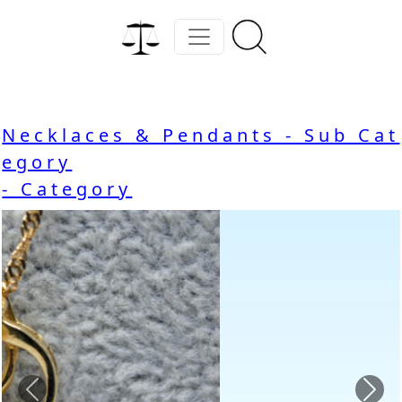
Necklaces & Pendants - Sub Cat
egory
- Category
Previous
Nex