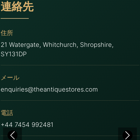
連絡先
住所
21 Watergate, Whitchurch, Shropshire,
SY131DP
メール
enquiries@theantiquestores.com
電話
+44 7454 992481