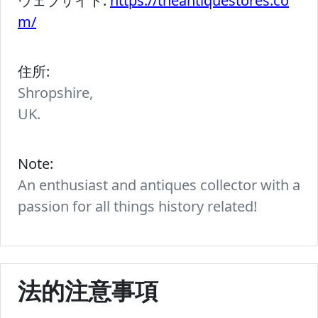
ウェブサイト:
https://theantiquestores.co
m/
住所:
Shropshire,
UK.
Note:
An enthusiast and antiques collector with a
passion for all things history related!
法的注意事項