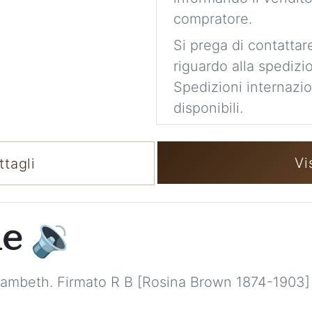
compratore.
Si prega di contattare
riguardo alla spedizi
Spedizioni internaziona
disponibili.
Vi
tagli
ne
🔉
Lambeth. Firmato R B [Rosina Brown 1874-1903]