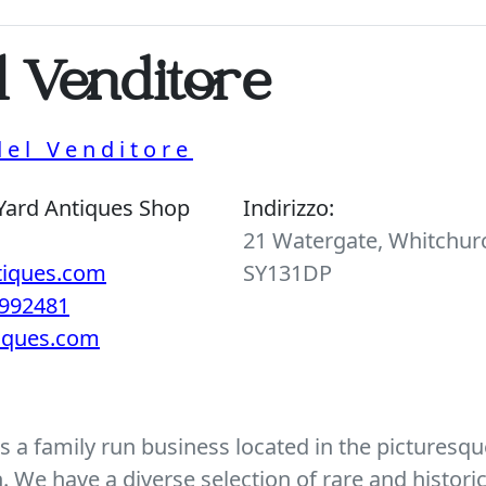
l Venditore
del Venditore
Yard Antiques Shop
Indirizzo:
21 Watergate, Whitchurc
tiques.com
SY131DP
992481
tiques.com
 a family run business located in the picturesque
We have a diverse selection of rare and histori