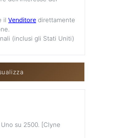
Venditore
 il
direttamente
Accedi / Crea u
one.
li (inclusi gli Stati Uniti)
sualizza
 Uno su 2500. [Clyne