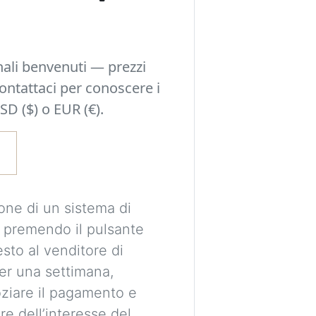
Sperimenta idee d
una decisione e o
nali benvenuti — prezzi
possono adattarsi a
Contattaci per conoscere i
stile della tua sta
SD ($) o EUR (€).
È richiesto un acc
le tue immagini in
visualizzazioni pe
Le immagini sono 
one di un sistema di
destinate esclusi
 premendo il pulsante
proporzioni e pos
esto al venditore di
essere perfettame
per una settimana,
ziare il pagamento e
Imag
re dell’interesse del