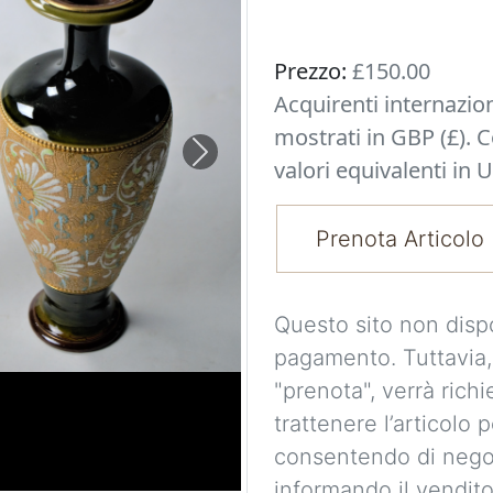
Prezzo:
£150.00
Acquirenti internazio
mostrati in GBP (£). 
Next
valori equivalenti in U
Prenota Articolo
Questo sito non disp
pagamento. Tuttavia,
"prenota", verrà richi
trattenere l’articolo 
consentendo di nego
informando il vendito