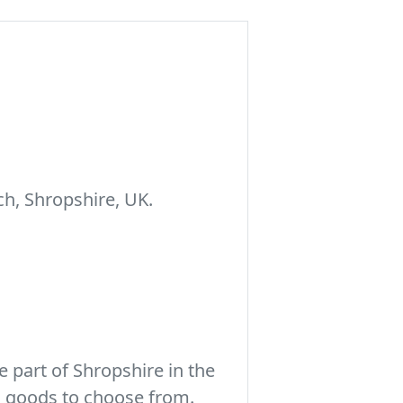
h, Shropshire, UK.
 part of Shropshire in the
c goods to choose from.