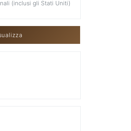
li (inclusi gli Stati Uniti)
Accedi / Crea u
sualizza