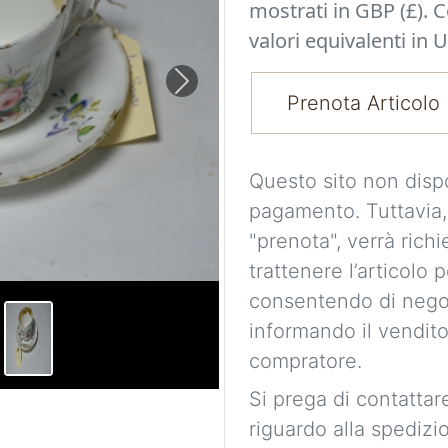
mostrati in GBP (£). 
valori equivalenti in U
Next
Prenota Articolo
Questo sito non disp
pagamento. Tuttavia,
"prenota", verrà richi
trattenere l’articolo 
consentendo di nego
informando il vendito
compratore.
Si prega di contattare
riguardo alla spedizi