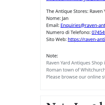
The Antique Stores:
Raven 
Nome:
Jan
Email:
Enquiries@raven-an
Numero di Telefono:
07454
Sito Web:
https://raven-an
Note:
Raven Yard Antiques Shop is
Roman town of Whitchurch. 
Please browse our online st