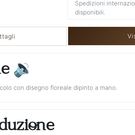
Spedizioni internaziona
disponibili.
Vi
tagli
ne
🔉
ecolo con disegno floreale dipinto a mano.
aduzione