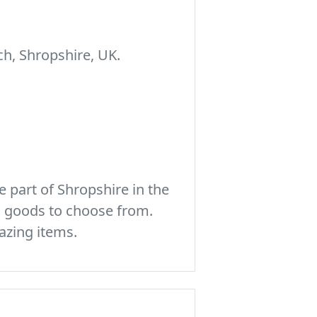
h, Shropshire, UK.
 part of Shropshire in the
c goods to choose from.
azing items.