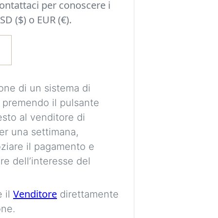
Contattaci per conoscere i
Sperimenta idee d
SD ($) o EUR (€).
una decisione e o
possono adattarsi a
stile della tua sta
È richiesto un acc
one di un sistema di
le tue immagini in
 premendo il pulsante
visualizzazioni pe
esto al venditore di
per una settimana,
Le immagini sono 
ziare il pagamento e
destinate esclusi
re dell’interesse del
proporzioni e pos
essere perfettame
Venditore
 il
direttamente
one.
Imag