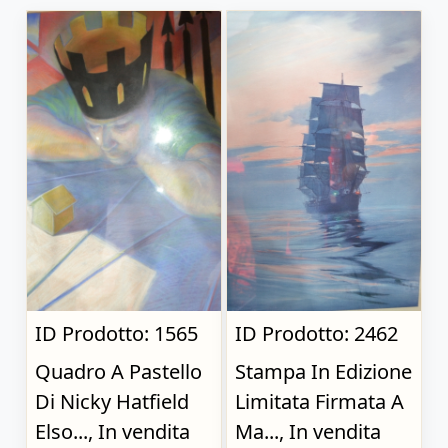
ID Prodotto: 1565
ID Prodotto: 2462
Quadro A Pastello
Stampa In Edizione
Di Nicky Hatfield
Limitata Firmata A
Elso..., In vendita
Ma..., In vendita