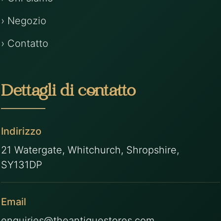
› Negozio
› Contatto
Dettagli di contatto
Indirizzo
21 Watergate, Whitchurch, Shropshire,
SY131DP
Email
enquiries@theantiquestores.com