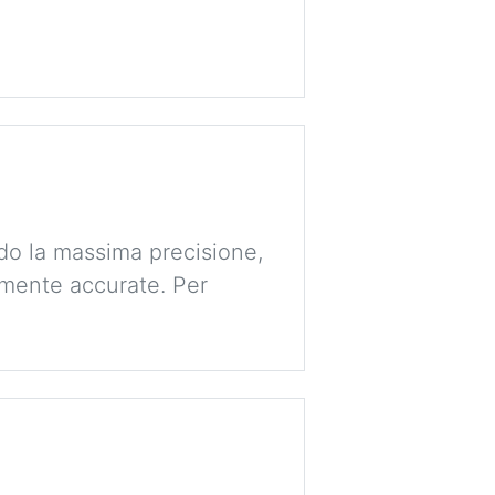
Accedi / Crea u
ndo la massima precisione,
amente accurate. Per