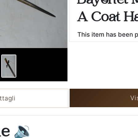
Bayonet M
A Coat Ha
This item has been 
Vi
tagli
ne
🔉