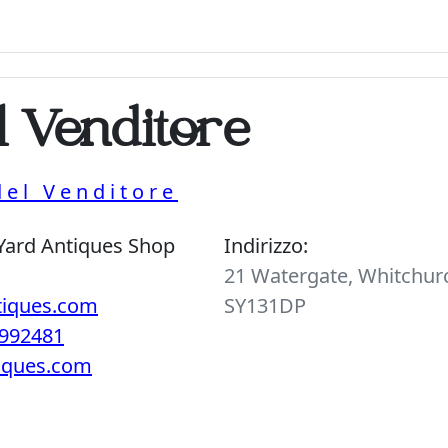
l Venditore
del Venditore
Yard Antiques Shop
Indirizzo:
21 Watergate, Whitchurc
tiques.com
SY131DP
992481
tiques.com