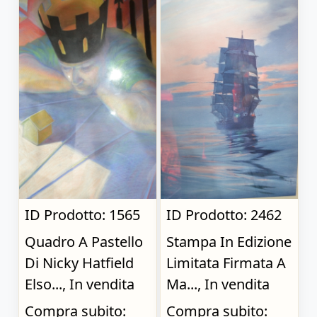
ID Prodotto: 1565
ID Prodotto: 2462
Quadro A Pastello
Stampa In Edizione
Di Nicky Hatfield
Limitata Firmata A
Elso..., In vendita
Ma..., In vendita
Compra subito:
Compra subito: