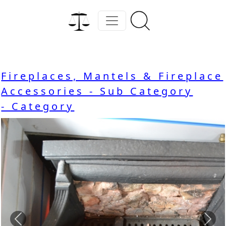
Fireplaces, Mantels & Fireplace
Accessories - Sub Category
- Category
Previous
Nex