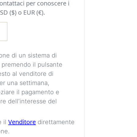
Contattaci per conoscere i
Sperimenta idee d
SD ($) o EUR (€).
una decisione e o
possono adattarsi a
stile della tua sta
È richiesto un acc
one di un sistema di
le tue immagini in
 premendo il pulsante
visualizzazioni pe
esto al venditore di
per una settimana,
Le immagini sono 
ziare il pagamento e
destinate esclusi
re dell’interesse del
proporzioni e pos
essere perfettame
Venditore
 il
direttamente
one.
Imag