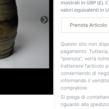
mostrati in GBP (£). 
valori equivalenti in U
Next
Prenota Articolo
Questo sito non disp
pagamento. Tuttavia,
"prenota", verrà richi
trattenere l’articolo 
consentendo di nego
informando il vendito
compratore.
Si prega di contattare
riguardo alla spedizi