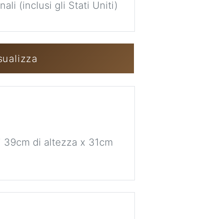
li (inclusi gli Stati Uniti)
Accedi / Crea u
sualizza
ni 39cm di altezza x 31cm