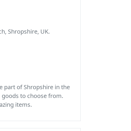
h, Shropshire, UK.
 part of Shropshire in the
c goods to choose from.
azing items.