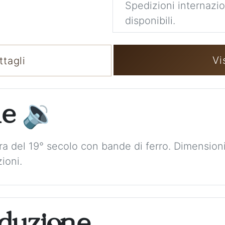
Spedizioni internaziona
disponibili.
Vi
tagli
ne
🔉
rra del 19° secolo con bande di ferro. Dimensio
ioni.