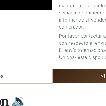
mantenga el artículo
semana, permitiendo
informando al vended
comprador.
Por favor contactar 
con respecto al enví
El envío internacion
Unidos) está disponib
Vi
es
ón
🔉