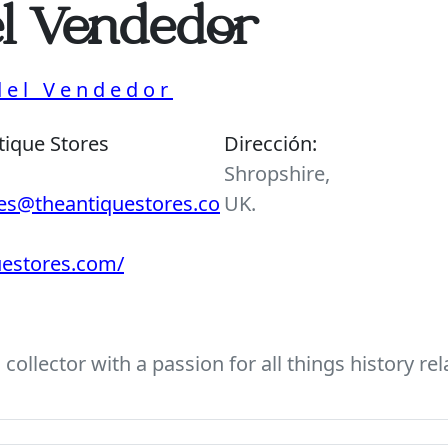
el Vendedor
 del Vendedor
tique Stores
Dirección:
Shropshire,
ies@theantiquestores.co
UK.
uestores.com/
ollector with a passion for all things history rel