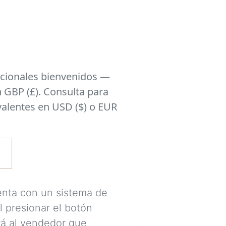
habitación y el si
seleccionado en l
Experimenta con i
tomar una decisió
cionales bienvenidos —
pueden encajar con
 GBP (£). Consulta para
estilo de tu habit
valentes en USD ($) o EUR
Se requiere una c
procesar tus imá
tus visualizacion
Las imágenes se 
enta con un sistema de
destinadas únicam
l presionar el botón
colores, proporci
ará al vendedor que