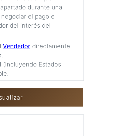
completamente pr
 apartado durante una
 negociar el pago e
Imag
or del interés del
Iniciar sesión 
Vendedor
al
directamente
o.
al (incluyendo Estados
le.
sualizar