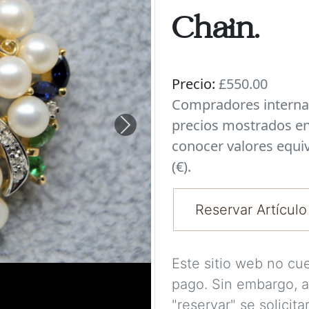
Chain.
Precio:
£550.00
Compradores interna
precios mostrados en
Next
conocer valores equi
(€).
Reservar Artículo
Este sitio web no cu
pago. Sin embargo, a
"reservar" se solicit