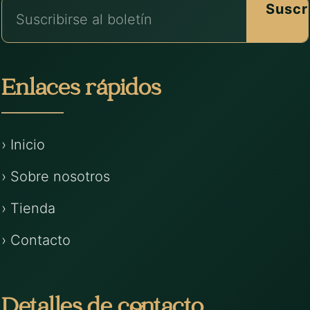
Suscr
Enlaces rápidos
› Inicio
› Sobre nosotros
› Tienda
› Contacto
Detalles de contacto