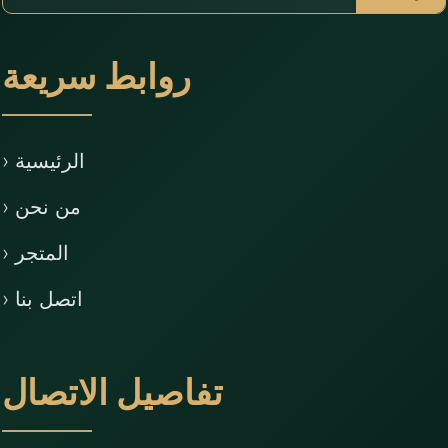
روابط سريعة
› الرئيسية
› من نحن
› المتجر
› اتصل بنا
تفاصيل الاتصال