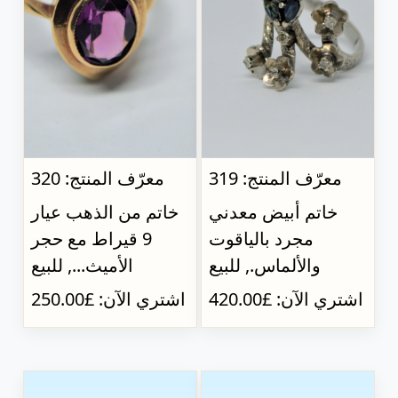
معرّف المنتج: 319
معرّف المنتج: 320
خاتم أبيض معدني
خاتم من الذهب عيار
مجرد بالياقوت
9 قيراط مع حجر
والألماس., للبيع
الأميث..., للبيع
اشتري الآن: £420.00
اشتري الآن: £250.00