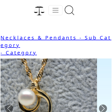
Necklaces & Pendants - Sub Cat
egory
- Category
Previous
Nex