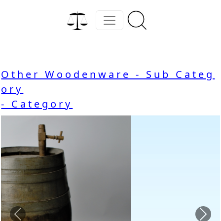
Other Woodenware - Sub Categ
ory
- Category
Previous
Nex