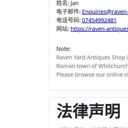
姓名:
Jan
电子邮件:
Enquiries@raven
电话号码:
07454992481
网站:
https://raven-antiqu
Note:
Raven Yard Antiques Shop is
Roman town of Whitchurch. 
Please browse our online st
法律声明