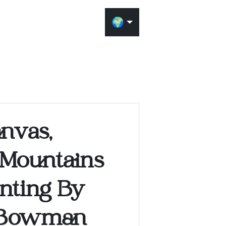
🌍
室内装
使用我们的AI可
nvas,
能呈现的效果。上
放置到场景中。
 Mountains
在做出决定之前尝
nting By
物品如何与空间、
 Bowman
需要注册一个免费