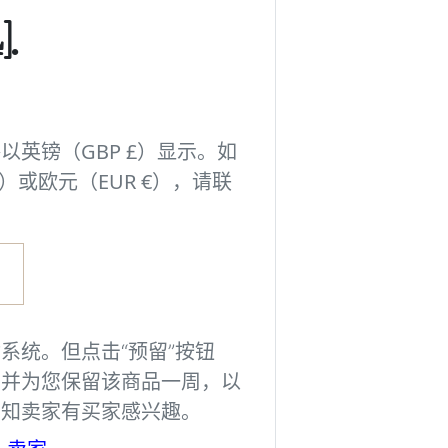
并保存您的可视化
.
图像由AI生成，
能并非完全准确。
以英镑（GBP £）显示。如
Imag
）或欧元（EUR €），请联
登录
系统。但点击“预留”按钮
，并为您保留该商品一周，以
告知卖家有买家感兴趣。