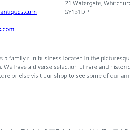
21 Watergate, Whitchurc
-antiques.com
SY131DP
es.com
 a family run business located in the picturesque
We have a diverse selection of rare and histori
ore or else visit our shop to see some of our am