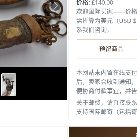
价格:
£140.00
Next
欢迎国际买家——价格
需折算为美元（USD $
系我们咨询。
预留商品
本网站未内置在线支付
后，卖家会收到通知
便协商付款事宜，并
关于邮费，请直接联
支持国际邮寄（包括