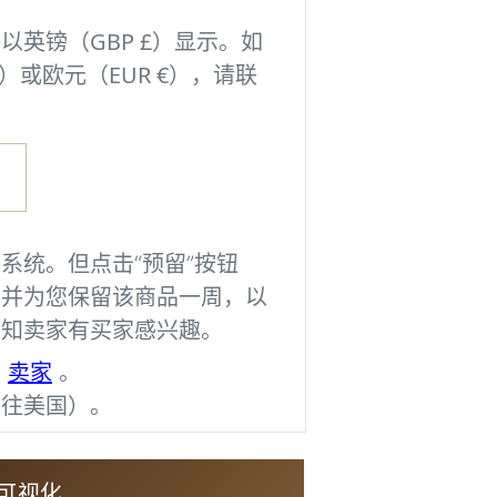
并保存您的可视化
以英镑（GBP £）显示。如
）或欧元（EUR €），请联
图像由AI生成，
能并非完全准确。
Imag
系统。但点击“预留”按钮
登录
，并为您保留该商品一周，以
告知卖家有买家感兴趣。
卖家
系
。
寄往美国）。
可视化