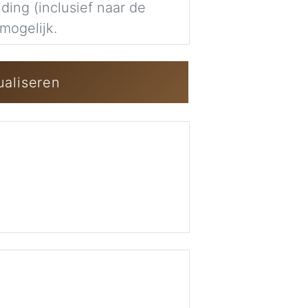
ding (inclusief naar de
mogelijk.
Inloggen / Gra
ualiseren