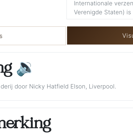
Internationale verzen
Verenigde Staten) is 
Vis
s
ing
🔉
lderij door Nicky Hatfield Elson, Liverpool.
merking