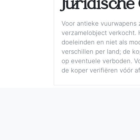
Juridisch
Voor antieke vuurwapens z
verzamelobject verkocht. H
doeleinden en niet als mo
verschillen per land; de k
op eventuele verboden. Vol
de koper verifiëren vóór a