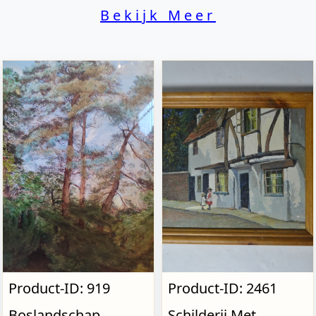
Bekijk Meer
Product-ID: 919
Product-ID: 2461
Boslandschap,
Schilderij Met