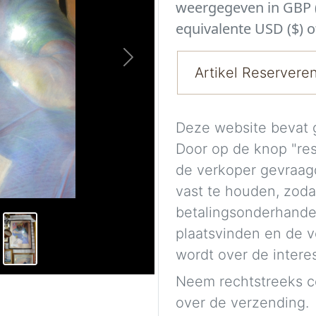
weergegeven in GBP (
equivalente USD ($) o
Next
Artikel Reservere
Deze website bevat 
Door op de knop "re
de verkoper gevraag
vast te houden, zoda
betalingsonderhande
plaatsvinden en de 
wordt over de intere
Neem rechtstreeks c
over de verzending.