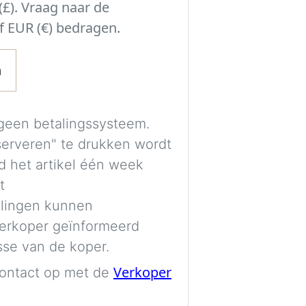
£). Vraag naar de
Experimenteer met
f EUR (€) bedragen.
beslissing neemt 
passen bij de ruimt
n
kamer.
Een gratis account
geen betalingssysteem.
afbeeldingen veil
serveren" te drukken wordt
visualisaties kunn
d het artikel één week
t
De afbeeldingen 
lingen kunnen
van AI en zijn uit
verkoper geïnformeerd
indicatie. Kleuren
sse van de koper.
mogelijk niet vol
Verkoper
ontact op met de
Imag