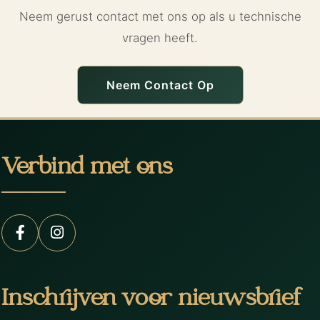
Neem gerust contact met ons op als u technische
vragen heeft.
Neem Contact Op
Verbind met ons
Inschrijven voor nieuwsbrief