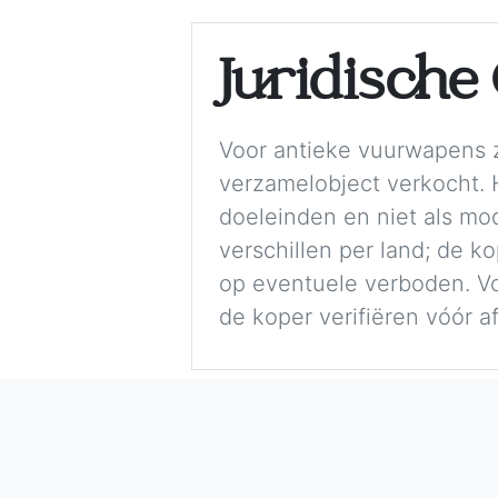
Juridisch
Voor antieke vuurwapens z
verzamelobject verkocht. H
doeleinden en niet als mo
verschillen per land; de k
op eventuele verboden. Vol
de koper verifiëren vóór a