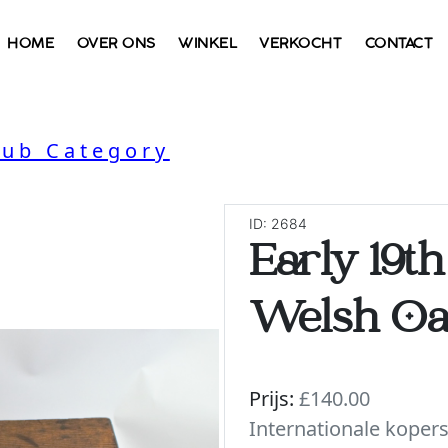
HOME
OVER ONS
WINKEL
VERKOCHT
CONTACT
Sub Category
ID: 2684
Early 19t
Welsh Oa
Prijs:
£140.00
Internationale koper