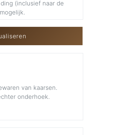
ding (inclusief naar de
mogelijk.
Inloggen / Gra
ualiseren
bewaren van kaarsen.
rechter onderhoek.