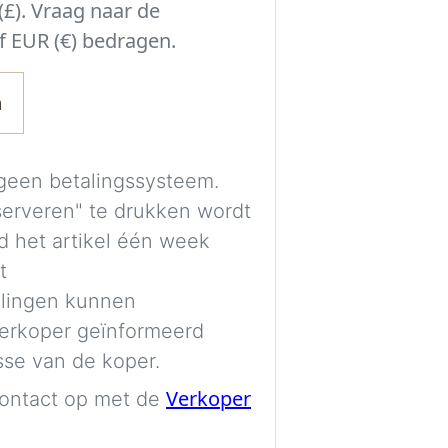
£). Vraag naar de
Experimenteer met
f EUR (€) bedragen.
beslissing neemt 
passen bij de ruimt
n
kamer.
Een gratis account
geen betalingssysteem.
afbeeldingen veil
serveren" te drukken wordt
visualisaties kunn
d het artikel één week
t
De afbeeldingen 
lingen kunnen
van AI en zijn uit
verkoper geïnformeerd
indicatie. Kleuren
sse van de koper.
mogelijk niet vol
Verkoper
ontact op met de
Imag