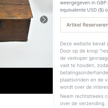
weergegeven in GBP (
equivalente USD ($) o
Next
Artikel Reservere
Deze website bevat 
Door op de knop "re
de verkoper gevraag
vast te houden, zoda
betalingsonderhande
plaatsvinden en de 
wordt over de intere
Neem rechtstreeks c
over de verzending.