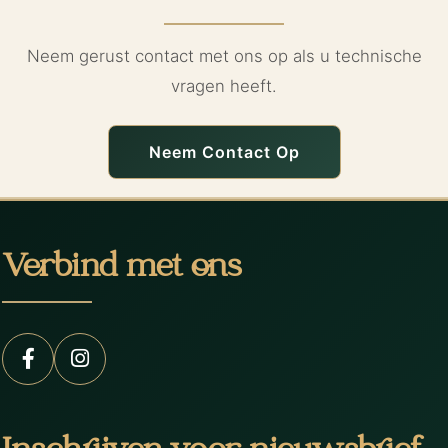
Neem gerust contact met ons op als u technische
vragen heeft.
Neem Contact Op
Verbind met ons