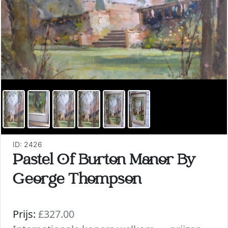
ID: 2426
Pastel Of Burton Manor By
George Thompson
Prijs:
£327.00