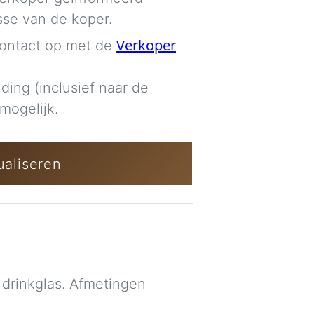
sse van de koper.
Verkoper
ontact op met de
Inloggen / Gra
ding (inclusief naar de
mogelijk.
ualiseren
drinkglas. Afmetingen