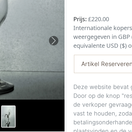
Prijs:
£220.00
Internationale koper
weergegeven in GBP (
Next
equivalente USD ($) o
Artikel Reservere
Deze website bevat 
Door op de knop "re
de verkoper gevraag
vast te houden, zoda
betalingsonderhande
plaatsvinden en de 