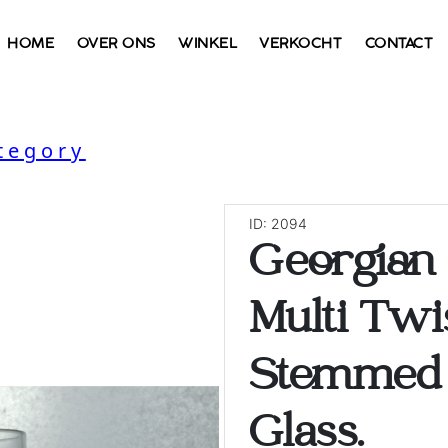
HOME
OVER ONS
WINKEL
VERKOCHT
CONTACT
tegory
ID: 2094
Georgian
Multi Tw
Stemmed 
Glass.