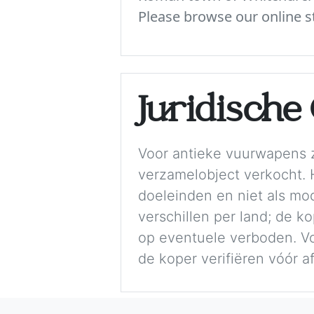
Please browse our online st
Juridisch
Voor antieke vuurwapens z
verzamelobject verkocht. H
doeleinden en niet als mo
verschillen per land; de k
op eventuele verboden. Vol
de koper verifiëren vóór a