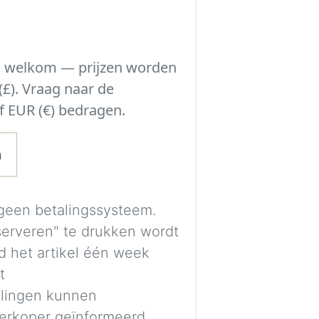
Experimenteer met
beslissing neemt 
s welkom — prijzen worden
passen bij de ruimt
£). Vraag naar de
kamer.
f EUR (€) bedragen.
Een gratis account
afbeeldingen veil
n
visualisaties kunn
De afbeeldingen 
geen betalingssysteem.
van AI en zijn uit
serveren" te drukken wordt
indicatie. Kleuren
d het artikel één week
mogelijk niet vol
t
lingen kunnen
Imag
verkoper geïnformeerd