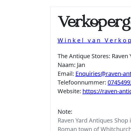
Verkoperg
Winkel van Verko
The Antique Stores:
Raven 
Naam:
Jan
Email:
Enquiries@raven-an
Telefoonnummer:
0745499
Website:
https://raven-ant
Note:
Raven Yard Antiques Shop is
Roman town of Whitchurch. 