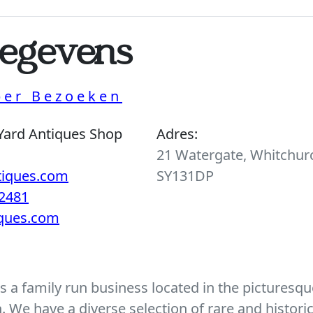
egevens
per Bezoeken
Yard Antiques Shop
Adres:
21 Watergate, Whitchurc
tiques.com
SY131DP
2481
iques.com
 a family run business located in the picturesque
We have a diverse selection of rare and histori