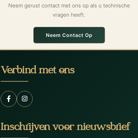
Neem gerust contact met ons op als u technische
vragen heeft.
Neem Contact Op
Verbind met ons
Inschrijven voor nieuwsbrief