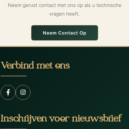
Neem gerust contact met ons op als u technische
vragen heeft.
Neem Contact Op
Verbind met ons
Inschrijven voor nieuwsbrief