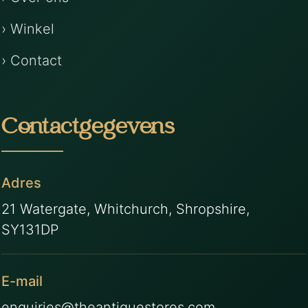
› Winkel
› Contact
Contactgegevens
Adres
21 Watergate, Whitchurch, Shropshire,
SY131DP
E-mail
enquiries@theantiquestores.com