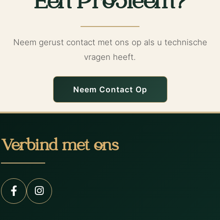
Een Probleem?
Neem gerust contact met ons op als u technische
vragen heeft.
Neem Contact Op
Verbind met ons