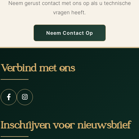
Neem gerust contact met ons op als u technische
vragen heeft.
Neem Contact Op
Verbind met ons
Inschrijven voor nieuwsbrief