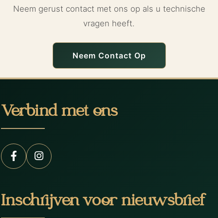
Neem gerust contact met ons op als u technische
vragen heeft.
Neem Contact Op
Verbind met ons
Inschrijven voor nieuwsbrief