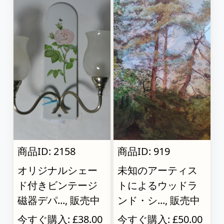
商品ID: 2158
商品ID: 919
オリジナルシェー
未知のアーティス
ド付きビンテージ
トによるウッドラ
磁器デパ..., 販売中
ンド・シ..., 販売中
今すぐ購入: £38.00
今すぐ購入: £50.00