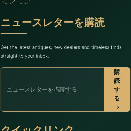
ニュースレターを購読
Get the latest antiques, new dealers and timeless finds
straight to your inbox.
購
読
す
る
›