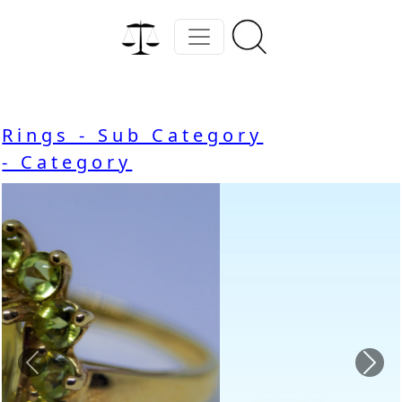
Rings - Sub Category
- Category
Previous
Nex