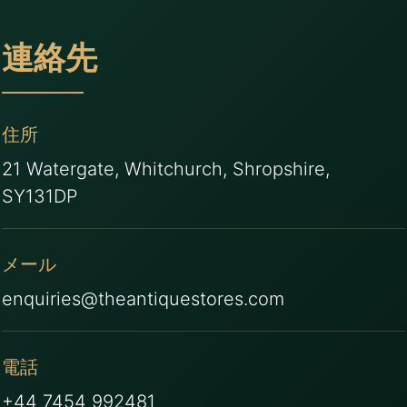
連絡先
住所
21 Watergate, Whitchurch, Shropshire,
SY131DP
メール
enquiries@theantiquestores.com
電話
+44 7454 992481