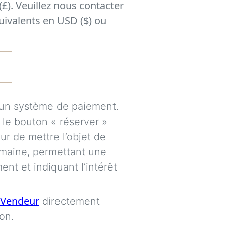
(£). Veuillez nous contacter
Expérimentez des 
uivalents en USD ($) ou
avant de prendre
les éléments peuve
l’éclairage et au s
Un compte gratuit
puissions traiter 
cun système de paiement.
enregistrer vos vi
r le bouton « réserver »
ultérieurement.
r de mettre l’objet de
maine, permettant une
Les images sont gé
nt et indiquant l’intérêt
uniquement de gui
proportions et pl
Vendeur
directement
parfaitement exac
on.