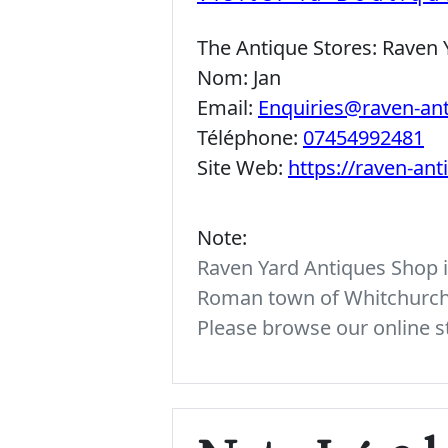
The Antique Stores:
Raven 
Nom:
Jan
Email:
Enquiries@raven-an
Téléphone:
07454992481
Site Web:
https://raven-an
Note:
Raven Yard Antiques Shop is
Roman town of Whitchurch. 
Please browse our online st