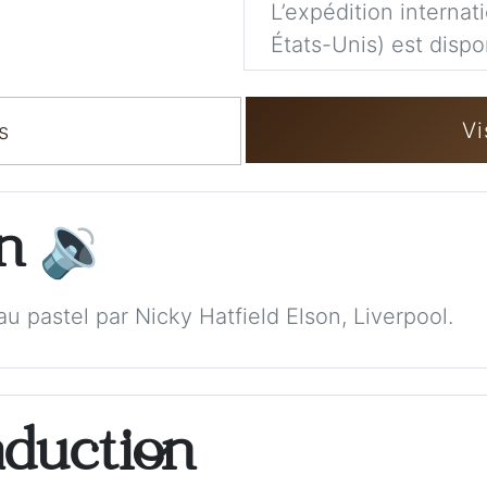
L’expédition internat
États-Unis) est dispo
Vi
s
on
🔉
u pastel par Nicky Hatfield Elson, Liverpool.
aduction