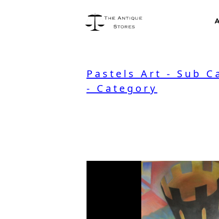
A
Pastels Art - Sub C
- Category