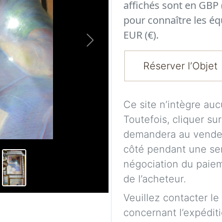
affichés sont en GBP 
pour connaître les éq
EUR (€).
Next
Réserver l’Objet
Ce site n’intègre au
Toutefois, cliquer su
demandera au vendeu
côté pendant une se
négociation du paieme
de l’acheteur.
Veuillez contacter le
concernant l’expéditi