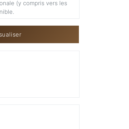
ionale (y compris vers les
Imag
nible.
Se connecter / 
sualiser