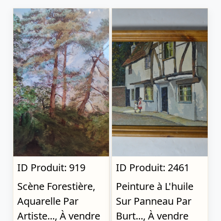
ID Produit: 919
ID Produit: 2461
Scène Forestière,
Peinture à L'huile
Aquarelle Par
Sur Panneau Par
Artiste..., À vendre
Burt..., À vendre