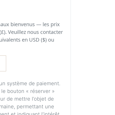
Expérimentez des 
avant de prendre
naux bienvenus — les prix
les éléments peuve
(£). Veuillez nous contacter
l’éclairage et au s
uivalents en USD ($) ou
Un compte gratuit
puissions traiter 
enregistrer vos vi
ultérieurement.
Les images sont gé
cun système de paiement.
uniquement de gui
r le bouton « réserver »
proportions et pl
r de mettre l’objet de
parfaitement exac
maine, permettant une
nt et indiquant l’intérêt