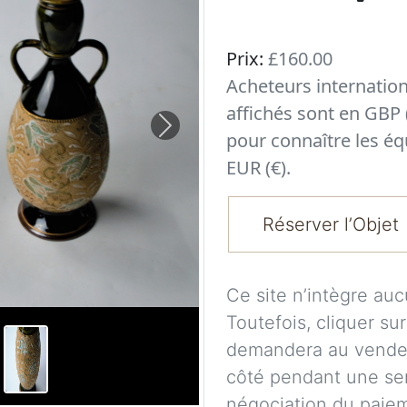
Prix:
£160.00
Acheteurs internatio
affichés sont en GBP 
Next
pour connaître les éq
EUR (€).
Réserver l’Objet
Ce site n’intègre au
Toutefois, cliquer su
demandera au vendeu
côté pendant une se
négociation du paieme