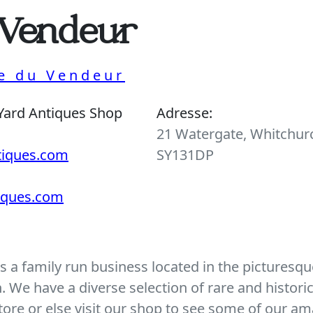
 Vendeur
ue du Vendeur
Yard Antiques Shop
Adresse:
21 Watergate, Whitchurc
tiques.com
SY131DP
tiques.com
 a family run business located in the picturesque
We have a diverse selection of rare and histori
ore or else visit our shop to see some of our am