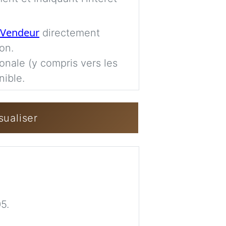
Imag
Vendeur
directement
on.
Se connecter / 
ionale (y compris vers les
nible.
sualiser
5.