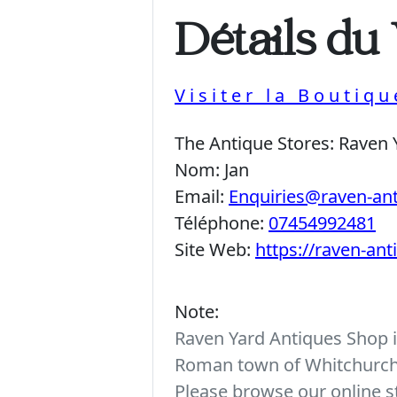
Détails du
Visiter la Boutiq
The Antique Stores:
Raven 
Nom:
Jan
Email:
Enquiries@raven-an
Téléphone:
07454992481
Site Web:
https://raven-an
Note:
Raven Yard Antiques Shop is
Roman town of Whitchurch. 
Please browse our online st